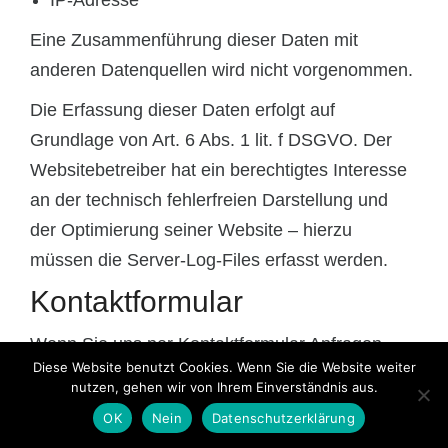
IP-Adresse
Eine Zusammenführung dieser Daten mit
anderen Datenquellen wird nicht vorgenommen.
Die Erfassung dieser Daten erfolgt auf
Grundlage von Art. 6 Abs. 1 lit. f DSGVO. Der
Websitebetreiber hat ein berechtigtes Interesse
an der technisch fehlerfreien Darstellung und
der Optimierung seiner Website – hierzu
müssen die Server-Log-Files erfasst werden.
Kontaktformular
Wenn Sie uns per Kontaktformular Anfragen
Diese Website benutzt Cookies. Wenn Sie die Website weiter
zukommen lassen, werden Ihre Angaben aus
nutzen, gehen wir von Ihrem Einverständnis aus.
dem Anfrageformular inklusive der von Ihnen
OK
Nein
Datenschutzerklärung
dort angegebenen Kontaktdaten zwecks